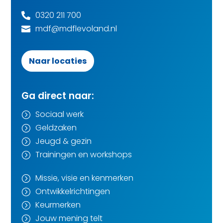
0320 211 700

mdf@mdflevoland.nl

Naar locaties
Ga direct naar:
Sociaal werk
=
Geldzaken
=
Jeugd & gezin
=
Trainingen en workshops
=
Missie, visie en kenmerken
=
Ontwikkelrichtingen
=
Keurmerken
=
Jouw mening telt
=