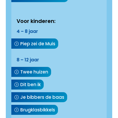
Voor kinderen:
4 – 8 jaar
Piep zei de Muis
8 – 12 jaar
Twee huizen
Dit ben ik
Je bibbers de baas
Brugklasbikkels