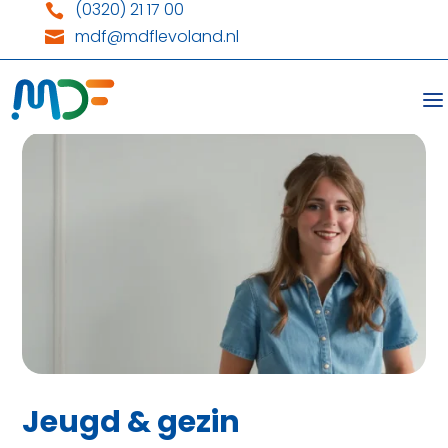
(0320) 21 17 00

mdf@mdflevoland.nl

Jeugd & gezin