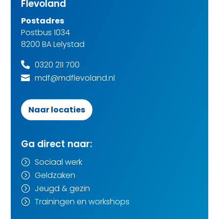
Flevoland
Postadres
Postbus 1034
8200 BA Lelystad
0320 211 700

mdf@mdflevoland.nl

Naar locaties
Ga direct naar:
Sociaal werk
=
Geldzaken
=
Jeugd & gezin
=
Trainingen en workshops
=