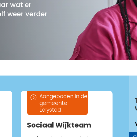
aar wat er
zelf weer verder
Aangeboden in de
=
gemeente
Lelystad
Sociaal Wijkteam