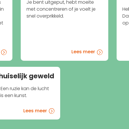
s
Je bent uitgeput, hebt moeite
in
met concentreren of je voelt je
He
snel overprikkeld.
Da
et
op 
Lees meer
=
=
 huiselijk geweld
Een ruzie kan de lucht
is een kunst.
Lees meer
=