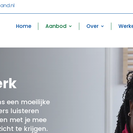
and.nl
Home
Aanbod
Over
Werke
erk
s een moeilijke
ers luisteren
ken met je mee
cht te krijgen.