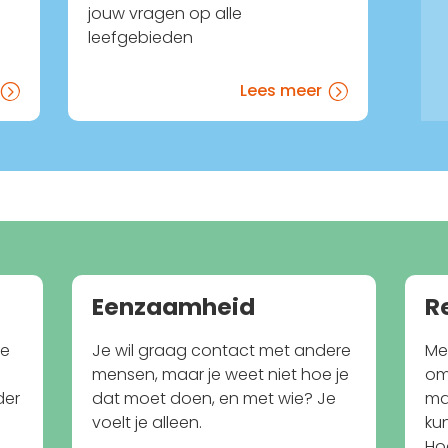
jouw vragen op alle
leefgebieden
Lees meer
=
=
Eenzaamheid
R
oe
Je wil graag contact met andere
Me
?
mensen, maar je weet niet hoe je
om
der
dat moet doen, en met wie? Je
ma
voelt je alleen.
ku
Ho