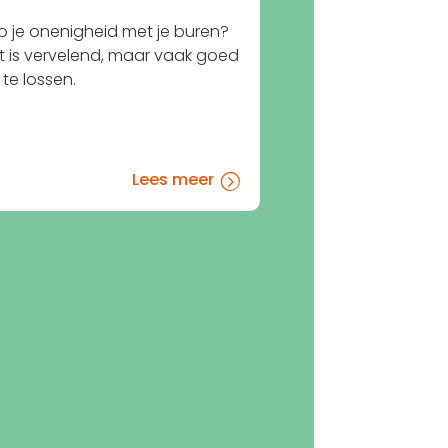
b je onenigheid met je buren?
t is vervelend, maar vaak goed
te lossen.
Lees meer
=