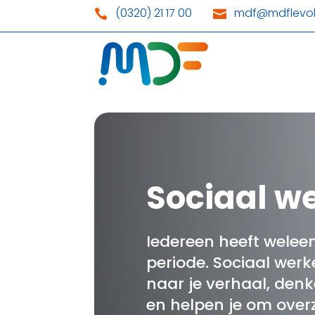
(0320) 21 17 00
mdf@mdflevol


Sociaal w
Iedereen heeft weleen
periode. Sociaal werk
naar je verhaal, den
en helpen je om overzi