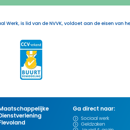
al Werk, is lid van de NVVK, voldoet aan de eisen van h
Maatschappelijke
Ga direct naar:
Dienstverlening
Sociaal werk
=
Flevoland
Geldzaken
=
Jeugd & gezin