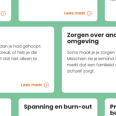
Lees meer
=
=
Zorgen over and
omgeving
 dan je had gehoopt.
reuk, of heb je die
Soms maak je je zorgen 
 dat niet alleen te
Misschien zie je iemand op
merkt dat een familieli
zichzelf zorgt.
Lees meer
=
Spanning en burn-out
P
b