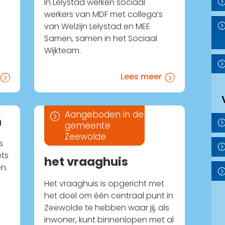
In Lelystad werken sociaal
werkers van MDF met collega’s
van Welzijn Lelystad en MEE
Samen, samen in het Sociaal
Wijkteam.
Lees meer
=
=
Aangeboden in de
=
n
gemeente
Zeewolde
s
ets
het vraaghuis
en.
Het vraaghuis is opgericht met
het doel om één centraal punt in
Zeewolde te hebben waar jij, als
inwoner, kunt binnenlopen met al