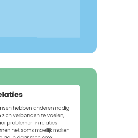
elaties
nsen hebben anderen nodig
 zich verbonden te voelen,
ar problemen in relaties
nnen het soms moeilijk maken.
e ga je daar mee om?