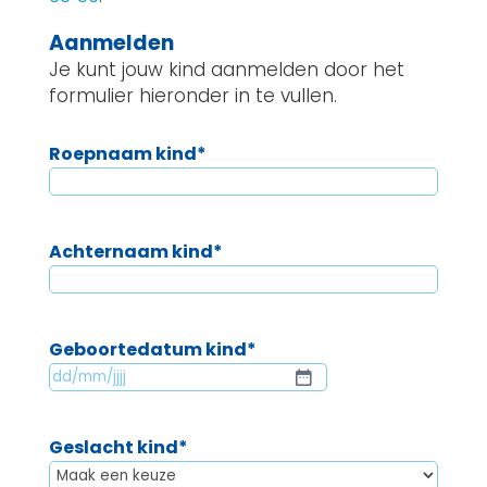
Aanmelden
Je kunt jouw kind aanmelden door het
formulier hieronder in te vullen.
Roepnaam kind
*
Achternaam kind
*
Geboortedatum kind
*
DD
slash
MM
Geslacht kind
*
slash