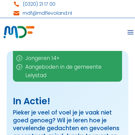
(0320) 21 17 00

mdf@mdflevoland.nl

Jongeren 14+
=
Aangeboden in de gemeente
=
Lelystad
In Actie!
Pieker je veel of voel je je vaak niet
goed genoeg? Wil je leren hoe je
vervelende gedachten en gevoelens