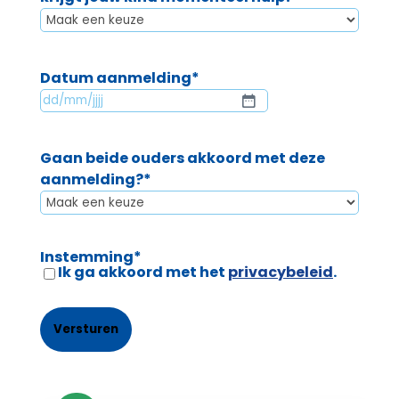
Datum aanmelding
*
DD
slash
MM
Gaan beide ouders akkoord met deze
slash
aanmelding?
*
JJJJ
Instemming
*
Ik ga akkoord met het
privacybeleid
.