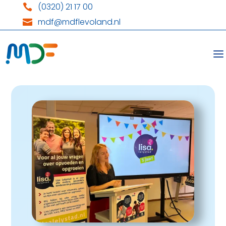
(0320) 21 17 00

mdf@mdflevoland.nl
