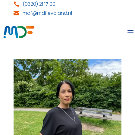
(0320) 21 17 00

mdf@mdflevoland.nl
