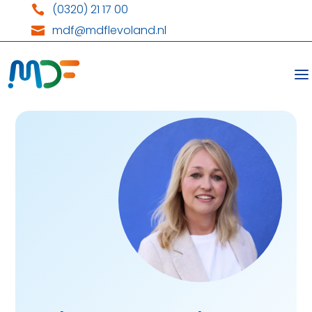
(0320) 21 17 00

mdf@mdflevoland.nl
