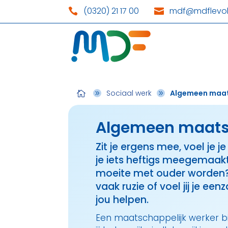
(0320) 21 17 00
mdf@mdflevol


Sociaal werk
Algemeen maat

9
9
Algemeen maats
Zit je ergens mee, voel je je
je iets heftigs meegemaakt
moeite met ouder worden? S
vaak ruzie of voel jij je 
jou helpen.
Een maatschappelijk werker bi