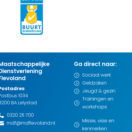
Maatschappelijke
Ga direct naar:
Dienstverlening
Sociaal werk
=
Flevoland
Geldzaken
=
Postadres
Jeugd & gezin
=
Postbus 1034
Trainingen en
8200 BA Lelystad
=
workshops
0320 211 700

Missie, visie en
mdf@mdflevoland.nl

=
kenmerken