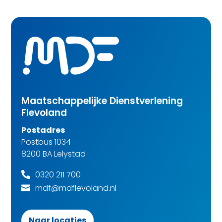
Maatschappelijke Dienstverlening
Flevoland
Postadres
Postbus 1034
8200 BA Lelystad
0320 211 700

mdf@mdflevoland.nl

Naar locaties