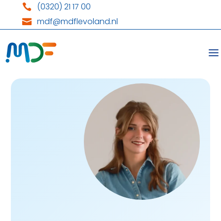
(0320) 21 17 00

mdf@mdflevoland.nl
