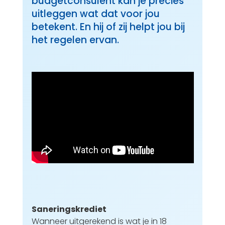
budgetconsulent kan je precies
uitleggen wat dat voor jou
betekent. En hij of zij helpt jou bij
het regelen ervan.
Saneringskrediet
Wanneer uitgerekend is wat je in 18