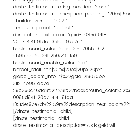
dnxte_testimonial_rating_position=”none”
dnxte_testimonial_description_padding=”20px|15px|1
_builder_version=”4.27.4″
_module_preset=”default”
description_text_color=”gcid-0085d94f-
20a7-4141-9fda-1351def97e7d”
background_color=”gcid-218070bb-3112-
4b95-aa7a-29b250c46da9″
background_enable_color=”on”
border_radii=”on|20px|20px|20px|20px”
global_colors_info=”{%22gcid-218070bb-
3112-4b95-aa7a-
29b250c46da9%22:%91%22background_color%22%9
0085d94f-20a7-4141-9fda-
1351def97e7d%22:%91%22description_text_color%22
[/dnxte_testimonial_child]
[dnxte_testimonial_child
dnxte_testimonial_description=”Als ik geld wil