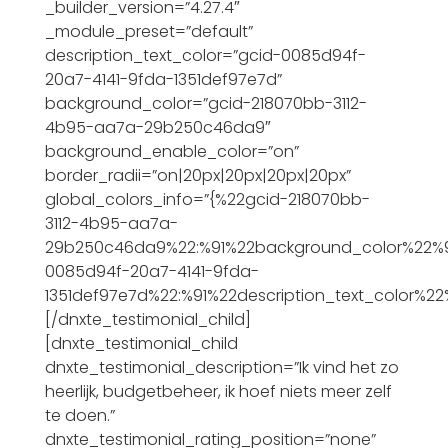
_builder_version=”4.27.4″
_module_preset=”default”
description_text_color=”gcid-0085d94f-
20a7-4141-9fda-1351def97e7d”
background_color=”gcid-218070bb-3112-
4b95-aa7a-29b250c46da9″
background_enable_color=”on”
border_radii=”on|20px|20px|20px|20px”
global_colors_info=”{%22gcid-218070bb-
3112-4b95-aa7a-
29b250c46da9%22:%91%22background_color%22%9
0085d94f-20a7-4141-9fda-
1351def97e7d%22:%91%22description_text_color%22
[/dnxte_testimonial_child]
[dnxte_testimonial_child
dnxte_testimonial_description=”Ik vind het zo
heerlijk, budgetbeheer, ik hoef niets meer zelf
te doen.”
dnxte_testimonial_rating_position=”none”