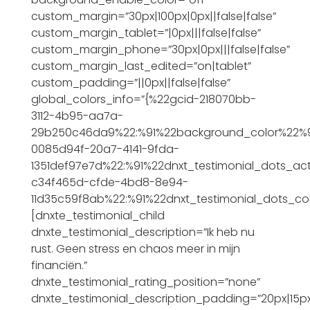
custom_margin=”30px|100px|0px||false|false”
custom_margin_tablet=”|0px|||false|false”
custom_margin_phone=”30px|0px|||false|false”
custom_margin_last_edited=”on|tablet”
custom_padding=”||0px||false|false”
global_colors_info=”{%22gcid-218070bb-
3112-4b95-aa7a-
29b250c46da9%22:%91%22background_color%22%9
0085d94f-20a7-4141-9fda-
1351def97e7d%22:%91%22dnxt_testimonial_dots_ac
c34f465d-cfde-4bd8-8e94-
11d35c59f8ab%22:%91%22dnxt_testimonial_dots_co
[dnxte_testimonial_child
dnxte_testimonial_description=”Ik heb nu
rust. Geen stress en chaos meer in mijn
financiën.”
dnxte_testimonial_rating_position=”none”
dnxte_testimonial_description_padding=”20px|15px|