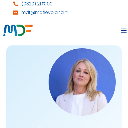
(0320) 21 17 00

mdf@mdflevoland.nl
