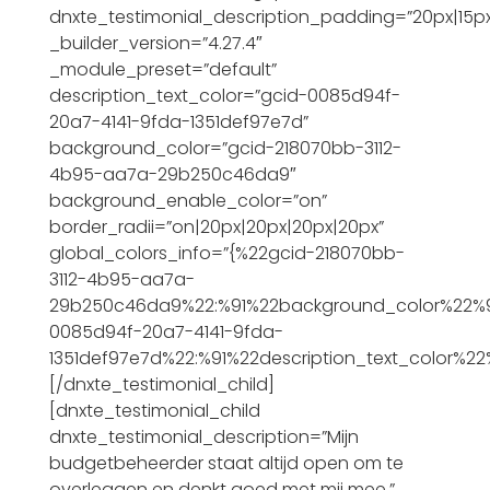
dnxte_testimonial_description_padding=”20px|15px|
_builder_version=”4.27.4″
_module_preset=”default”
description_text_color=”gcid-0085d94f-
20a7-4141-9fda-1351def97e7d”
background_color=”gcid-218070bb-3112-
4b95-aa7a-29b250c46da9″
background_enable_color=”on”
border_radii=”on|20px|20px|20px|20px”
global_colors_info=”{%22gcid-218070bb-
3112-4b95-aa7a-
29b250c46da9%22:%91%22background_color%22%9
0085d94f-20a7-4141-9fda-
1351def97e7d%22:%91%22description_text_color%22
[/dnxte_testimonial_child]
[dnxte_testimonial_child
dnxte_testimonial_description=”Mijn
budgetbeheerder staat altijd open om te
overleggen en denkt goed met mij mee.”