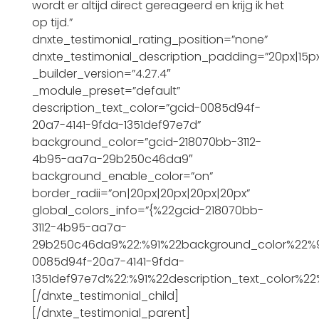
wordt er altijd direct gereageerd en krijg ik het
op tijd.”
dnxte_testimonial_rating_position=”none”
dnxte_testimonial_description_padding=”20px|15px|1
_builder_version=”4.27.4″
_module_preset=”default”
description_text_color=”gcid-0085d94f-
20a7-4141-9fda-1351def97e7d”
background_color=”gcid-218070bb-3112-
4b95-aa7a-29b250c46da9″
background_enable_color=”on”
border_radii=”on|20px|20px|20px|20px”
global_colors_info=”{%22gcid-218070bb-
3112-4b95-aa7a-
29b250c46da9%22:%91%22background_color%22%9
0085d94f-20a7-4141-9fda-
1351def97e7d%22:%91%22description_text_color%22
[/dnxte_testimonial_child]
[/dnxte_testimonial_parent]