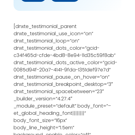
[dnxte_testimonial_parent
dnxte_testimonial_use_icon=”on”
dnxt_testimonial_loop=”on”
dnxt_testimonial_dots_color=”gcid-
c34f465d-cfde-4bd8-8e94-11d35c59f8ab”
dnxt_testimonial_dots_active_color=”gcid-
0085d94f-20a7-4141-9fda-1351def97e7d”
dnxt_testimonial_pause_on_hover=”on”
dnxt_testimonial_breakpoint_desktop=”3″
dnxt_testimonial_spacebetween=”23″
_builder_version=”4.27.4″
_module_preset=”default” body_font=”–
et_global_heading_font||||||||”
body_font_size=”16px”
body_line_height=”1.5em”
background_enable_color=”off”