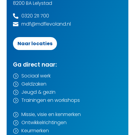
8200 BA Lelystad
0320 211 700

mdf@mdflevoland.nl

Naar locaties
Ga direct naar:
Sociaal werk
=
Geldzaken
=
Jeugd & gezin
=
Trainingen en workshops
=
Missie, visie en kenmerken
=
Ontwikkelrichtingen
=
Keurmerken
=