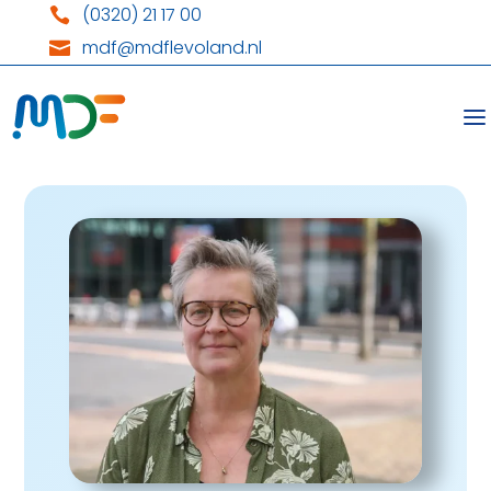
(0320) 21 17 00

mdf@mdflevoland.nl
