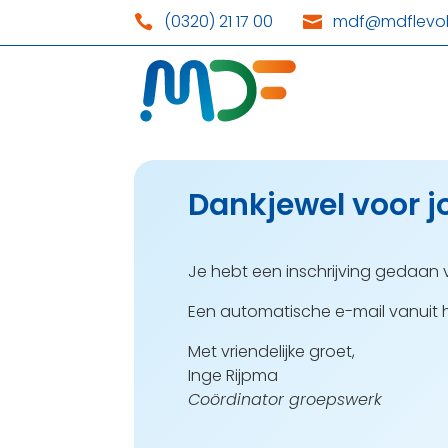
(0320) 21 17 00
mdf@mdflevol


Dankjewel voor j
Je hebt een inschrijving gedaan v
Een automatische e-mail vanuit h
Met vriendelijke groet,
Inge Rijpma
Coördinator groepswerk