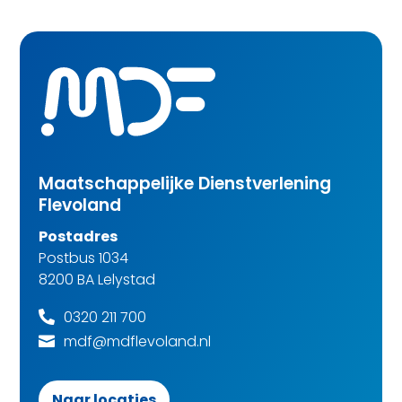
Maatschappelijke Dienstverlening
Flevoland
Postadres
Postbus 1034
8200 BA Lelystad
0320 211 700

mdf@mdflevoland.nl

Naar locaties