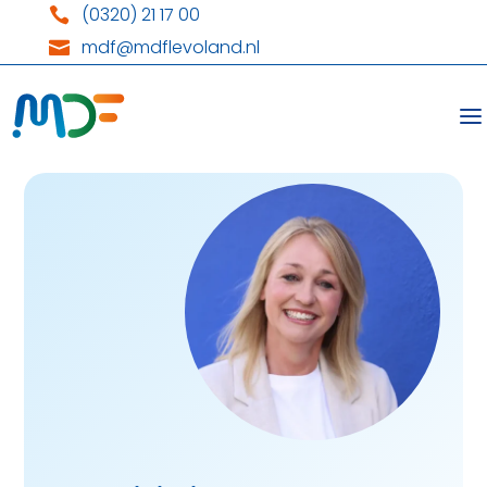
(0320) 21 17 00

mdf@mdflevoland.nl
